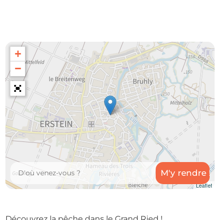
+
−
Leaflet
Découvrez la pêche dans le Grand Ried !