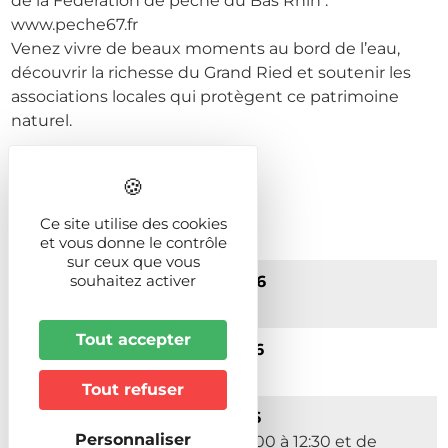
de la Fédération de pêche du Bas Rhin :
www.peche67.fr
Venez vivre de beaux moments au bord de l’eau,
découvrir la richesse du Grand Ried et soutenir les
associations locales qui protègent ce patrimoine
naturel.
Prochaines dates
Ce site utilise des cookies
et vous donne le contrôle
sur ceux que vous
souhaitez activer
Du 01/04/2026 au 14/08/2026
Le Samedi de 09:00 à 13:00
Tout accepter
Du 01/07/2026 au 14/08/2026
Le Samedi de 09:00 à 13:00
Tout refuser
Du 15/07/2026 au 31/08/2026
Personnaliser
Du Lundi au Vendredi de 09:00 à 12:30 et de