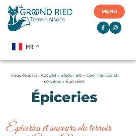
Panneau de gestion des cookies
MENU
FR
Vous êtes ici ›
Accueil
»
Séjournez
»
Commerces et
services
»
Épiceries
Épiceries
Épiceries et saveurs du terroir