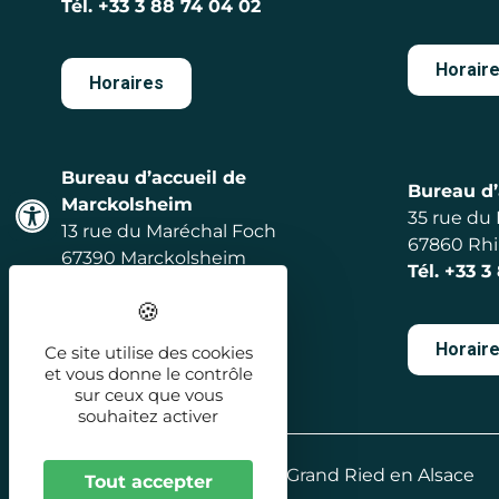
Tél.
+33 3 88 74 04 02
Horair
Horaires
Bureau d’accueil de
Bureau d’
Marckolsheim
35 rue du
13 rue du Maréchal Foch
67860 Rh
67390 Marckolsheim
Tél.
+33 3
Tél.
+33 3 88 92 56 98
Horair
Ce site utilise des cookies
Horaires
et vous donne le contrôle
sur ceux que vous
souhaitez activer
2026 - Office de Tourisme Grand Ried en Alsace
Tout accepter