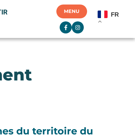
IR
MENU
FR
ment
s du territoire du