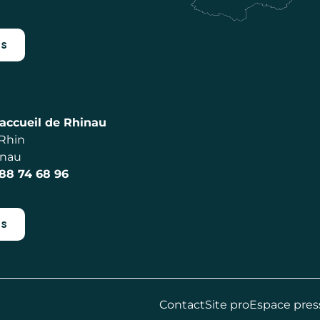
es
accueil de Rhinau
 Rhin
inau
 88 74 68 96
es
Contact
Site pro
Espace pres