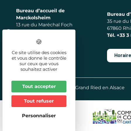
Bureau d’accueil de
Bureau d’
Marckolsheim
35 rue du
13 rue du Maréchal Foch
67860 Rh
67390 Marckolsheim
Tél.
+33 3
Tél.
+33 3 88 92 56 98
Ce site utilise des cookies
Horair
et vous donne le contrôle
Horaires
sur ceux que vous
souhaitez activer
Tout accepter
2026 - Office de Tourisme Grand Ried en Alsace
Tout refuser
Personnaliser