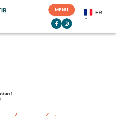
IR
MENU
FR
tion !
!