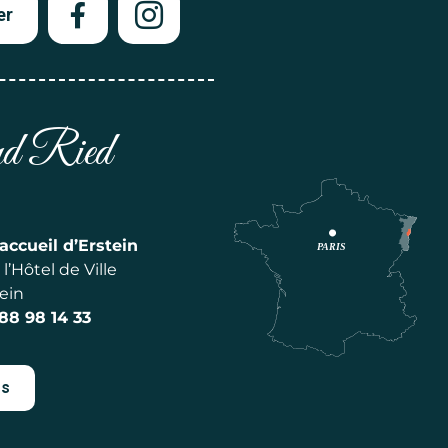
er
and Ried
accueil d’Erstein
l’Hôtel de Ville
ein
 88 98 14 33
es