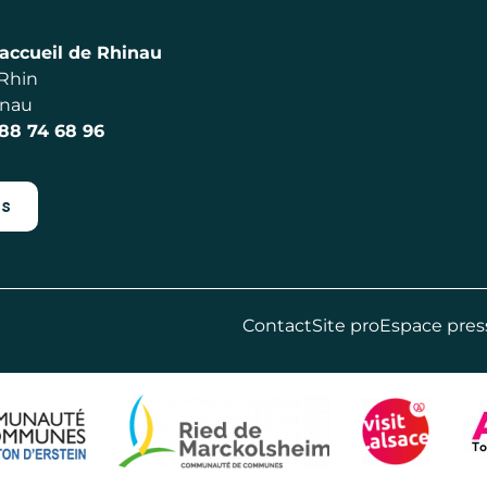
accueil de Rhinau
 Rhin
inau
 88 74 68 96
es
Contact
Site pro
Espace pres