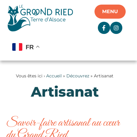
Panneau de gestion des cookies
MENU
FR
Vous êtes ici ›
Accueil
»
Découvrez
»
Artisanat
Artisanat
Savoir-faire artisanal au cœur
du Grand Ried