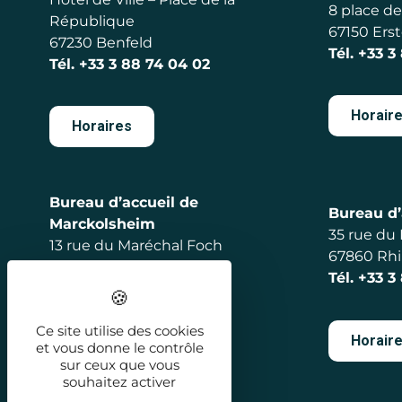
8 place de 
République
67150 Erst
67230 Benfeld
Tél.
+33 3
Tél.
+33 3 88 74 04 02
Horair
Horaires
Bureau d’accueil de
Bureau d’
Marckolsheim
35 rue du
13 rue du Maréchal Foch
67860 Rh
67390 Marckolsheim
Tél.
+33 3
Tél.
+33 3 88 92 56 98
Ce site utilise des cookies
Horair
et vous donne le contrôle
Horaires
sur ceux que vous
souhaitez activer