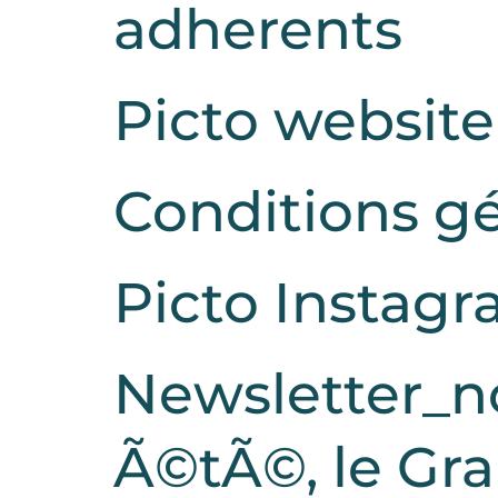
adherents
Picto website
Conditions g
Picto Instag
Newsletter_no
Ã©tÃ©, le Gra