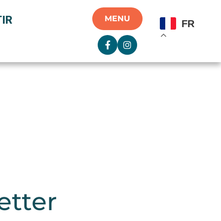
IR
MENU
FR
etter