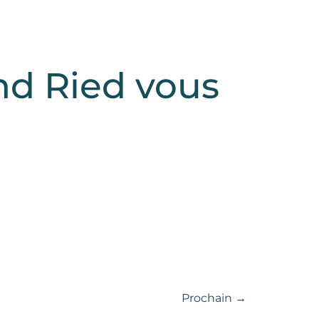
nd Ried vous
Prochain
→