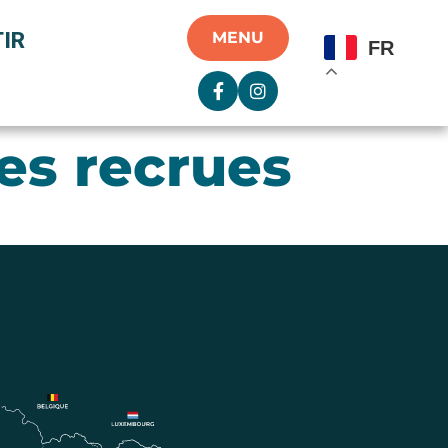
IR
MENU
FR
les recrues