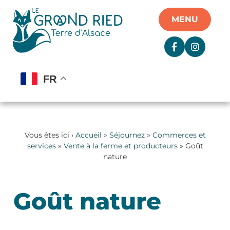
Panneau de gestion des cookies
MENU
FR
Vous êtes ici ›
Accueil
»
Séjournez
»
Commerces et
services
»
Vente à la ferme et producteurs
» Goût
nature
Goût nature