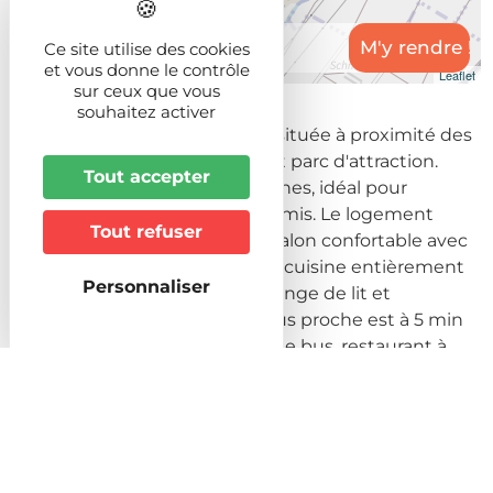
Ce site utilise des cookies
et vous donne le contrôle
Leaflet
sur ceux que vous
souhaitez activer
Profitez de cette jolie maison, située à proximité des
principaux lieux touristiques et parc d'attraction.
Tout accepter
Capacité d'accueil de 6 personnes, idéal pour
séjourner en famille ou entre amis. Le logement
Tout refuser
dispose de 3 lits double, d'un salon confortable avec
une canapé convertible, d'une cuisine entièrement
Personnaliser
équipée. WIFI, TV Connectée, linge de lit et
serviettes fournis. La gare la plus proche est à 5 min
en voiture, village desservi par le bus, restaurant à
proximité.
Prochaines dates