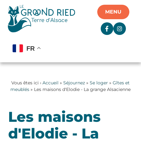
Panneau de gestion des cookies
MENU
FR
Vous êtes ici ›
Accueil
»
Séjournez
»
Se loger
»
Gîtes et
meublés
» Les maisons d'Elodie - La grange Alsacienne
Les maisons
d'Elodie - La