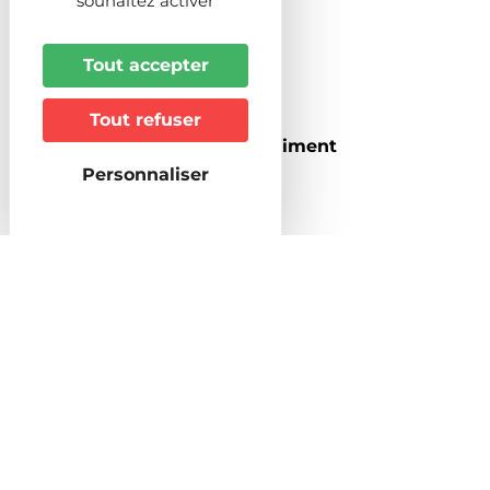
souhaitez activer
Animaux acceptés
Non
Tout accepter
Superficie (m2)
170
Tout refuser
Style d'hébergement / de batiment
Maison individuelle
Personnaliser
Equipements & Services
Equipements intérieurs
Cuisine équipée
Four à micro ondes
Four
Machine à café
Réfrigérateur
Congélateur