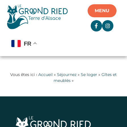
Panneau de gestion des cookies
MENU
FR
Vous êtes ici ›
Accueil
»
Séjournez
»
Se loger
»
Gîtes et
meublés
»