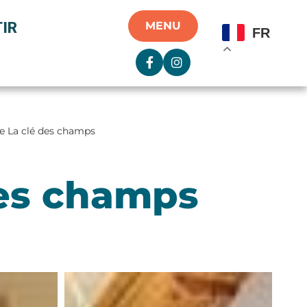
IR
MENU
FR
e La clé des champs
des champs