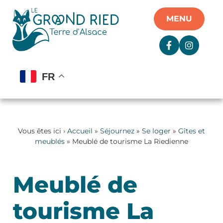
Panneau de gestion des cookies
MENU
FR
Vous êtes ici ›
Accueil
»
Séjournez
»
Se loger
»
Gîtes et
meublés
» Meublé de tourisme La Riedienne
Meublé de
tourisme La