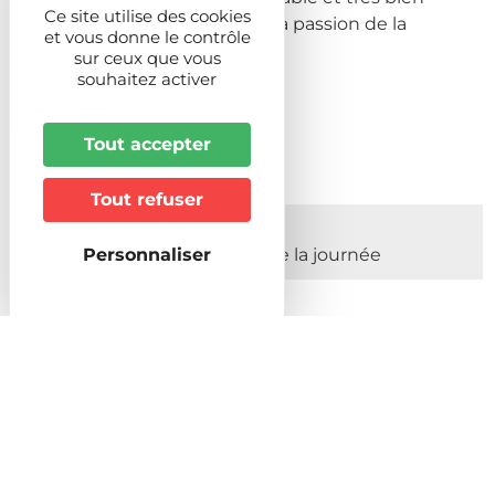
Ce site utilise des cookies
aménagé. La décoration c'est la passion de la
et vous donne le contrôle
propriétaire.
sur ceux que vous
souhaitez activer
Prochaines dates
Tout accepter
Tout refuser
Du 01/01/2026 au 31/12/2026
Du Lundi au Dimanche Toute la journée
Personnaliser
Description
Capacité
en nombre de personnes
6