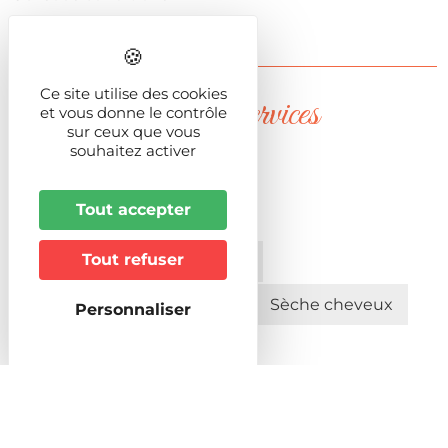
Ce site utilise des cookies
Equipements & Services
et vous donne le contrôle
sur ceux que vous
souhaitez activer
Equipements intérieurs
Tout accepter
Bar
Climatisation
TV
Tout refuser
Salle de banquets/mariages
Salle de réunion/séminaire
Sèche cheveux
Personnaliser
Equipements extérieurs
Espace vert
Salon de jardin commun
Terrasse commune