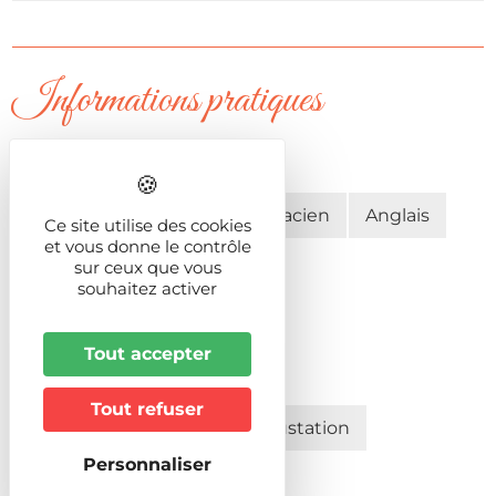
Informations pratiques
Langues pratiquées
Français
Allemand
Alsacien
Anglais
Ce site utilise des cookies
et vous donne le contrôle
Animaux acceptés
sur ceux que vous
Non
souhaitez activer
Effectif groupe
Maxi
25
Tout accepter
Formules de visites
Tout refuser
Initiations ou stages de dégustation
Personnaliser
Salle pédagogique