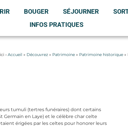
RIR
BOUGER
SÉJOURNER
SORT
INFOS PRATIQUES
ici ›
Accueil
»
Découvrez
»
Patrimoine
»
Patrimoine historique
» 
rs tumuli (tertres funéraires) dont certains
t Germain en Laye) et le célèbre char celte
ient érigées par les celtes pour honorer leurs