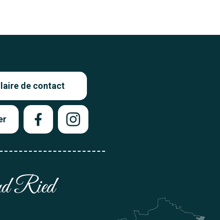
aire de contact
er
and Ried