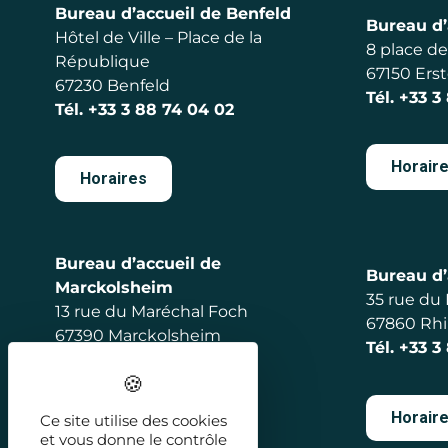
Bureau d’accueil de Benfeld
Bureau d’
Hôtel de Ville – Place de la
8 place de 
République
67150 Erst
67230 Benfeld
Tél.
+33 3
Tél.
+33 3 88 74 04 02
Horair
Horaires
Bureau d’accueil de
Bureau d’
Marckolsheim
35 rue du
13 rue du Maréchal Foch
67860 Rh
67390 Marckolsheim
Tél.
+33 3
Tél.
+33 3 88 92 56 98
Horair
Ce site utilise des cookies
Horaires
et vous donne le contrôle