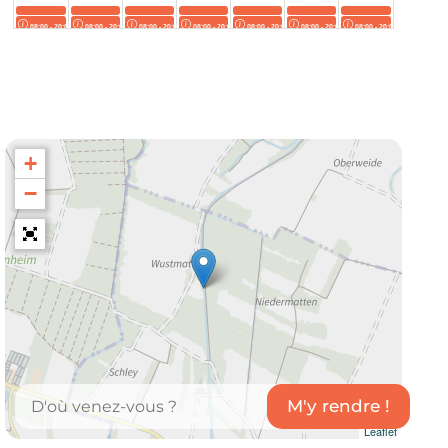
+
−
Leaflet