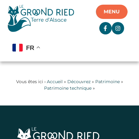
Panneau de gestion des cookies
MENU
FR
Vous êtes ici ›
Accueil
»
Découvrez
»
Patrimoine
»
Patrimoine technique
»