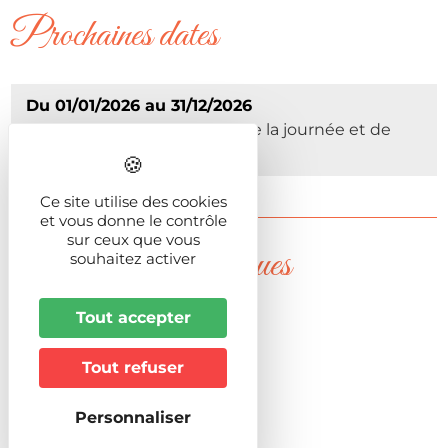
Prochaines dates
Du 01/01/2026 au 31/12/2026
Du Lundi au Dimanche Toute la journée et de
08:00 à 20:00
Ce site utilise des cookies
et vous donne le contrôle
sur ceux que vous
Informations pratiques
souhaitez activer
Tout accepter
Animaux acceptés
Admis
Tout refuser
Formules de visites
Personnaliser
Visite libre