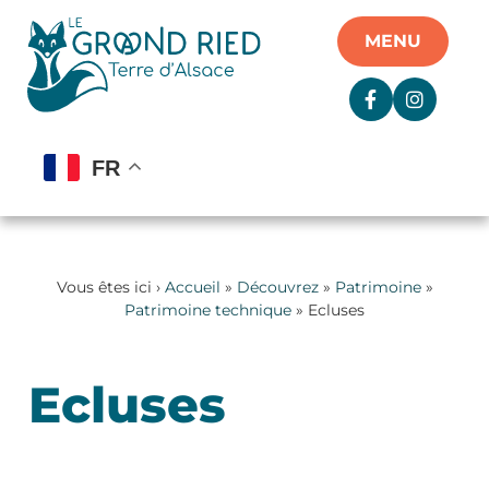
Panneau de gestion des cookies
MENU
FR
Vous êtes ici ›
Accueil
»
Découvrez
»
Patrimoine
»
Patrimoine technique
» Ecluses
Ecluses