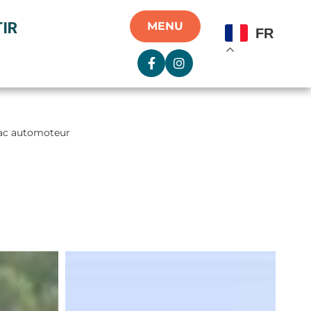
IR
MENU
FR
ac automoteur