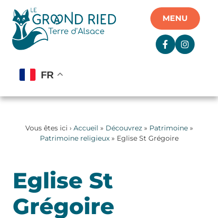
Panneau de gestion des cookies
MENU
FR
Vous êtes ici ›
Accueil
»
Découvrez
»
Patrimoine
»
Patrimoine religieux
» Eglise St Grégoire
Eglise St
Grégoire