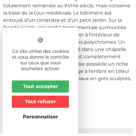
totalement remaniée au XVIIIe siècle, mais conserve
la base de la tour médiévale. Le bâtiment est
entouré d’un cimetière et d’un petit jardin. Sur la
façade ouest, une porte monumentale surmontée
d’un fronton permet de pénétrer à l’intérieur de
l’édifice, qui présente des décors polychromes. Un
musée religieux a été aménagé dans une chapelle
Ce site utilise des cookies
visible de l'extérieur. L’édifice est complètement
et vous donne le contrôle
sur ceux que vous
restauré en 2000 et 2002. L'église possède un riche
souhaitez activer
mobilier, notamment une Vierge à l'enfant en tilleul
polychrome, des fonds baptismaux en grès sculptés,
une patène en argent doré,...
Tout accepter
Tout refuser
Prochaines dates
Personnaliser
Du 01/01/2026 au 31/12/2026