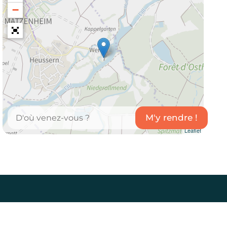
−
Leaflet