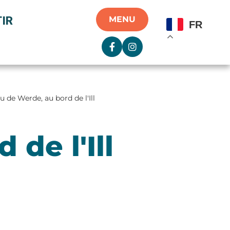
IR
MENU
FR
u de Werde, au bord de l'Ill
de l'Ill