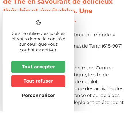
de Thé en savourant de délicieux
thés bio et équitables. Une
invitation au voyage…
Ce site utilise des cookies
« On boit le thé pour oublier le bruit du monde. »
et vous donne le contrôle
sur ceux que vous
Lu Yü, maître de thé sous la Dynastie Tang (618-907)
souhaitez activer
Tout accepter
Aux abords du village de Wittisheim, en Centre-
Alsace, la Maison de thé, la boutique, le site de
Tout refuser
production et les bureaux font de cet îlot
exceptionnel le centre névralgique des activités des
Personnaliser
Jardins de Gaïa. De l’Est de la France et au-delà des
frontières, Les Jardins de Gaïa déploient et étendent
leur passion du thé.