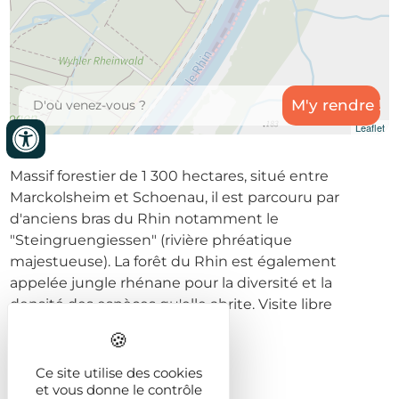
Leaflet
Massif forestier de 1 300 hectares, situé entre
Marckolsheim et Schoenau, il est parcouru par
d'anciens bras du Rhin notamment le
"Steingruengiessen" (rivière phréatique
majestueuse). La forêt du Rhin est également
appelée jungle rhénane pour la diversité et la
densité des espèces qu'elle abrite. Visite libre
Prochaines dates
Ce site utilise des cookies
et vous donne le contrôle