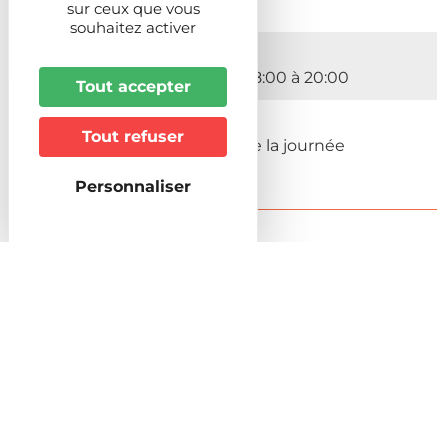
sur ceux que vous
souhaitez activer
Du 01/01/2026 au 31/12/2026
Du Lundi au Dimanche de 08:00 à 20:00
Tout accepter
Du 08/01/2026 au 31/12/2026
Tout refuser
Du Lundi au Dimanche Toute la journée
Personnaliser
Informations pratiques
Animaux acceptés
Admis