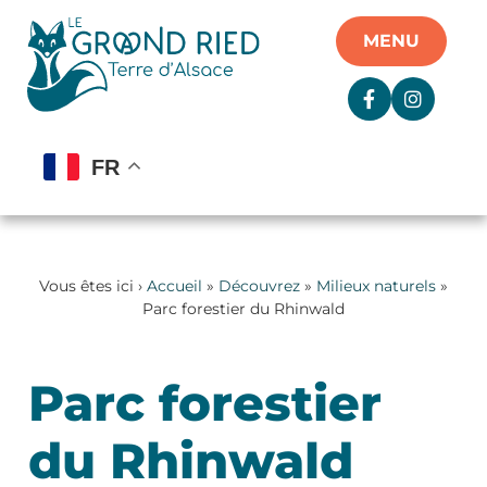
Panneau de gestion des cookies
MENU
FR
Vous êtes ici ›
Accueil
»
Découvrez
»
Milieux naturels
»
Parc forestier du Rhinwald
Parc forestier
du Rhinwald