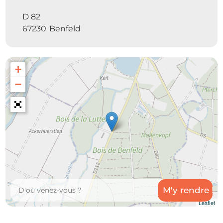
D 82
67230
Benfeld
+
−
Leaflet