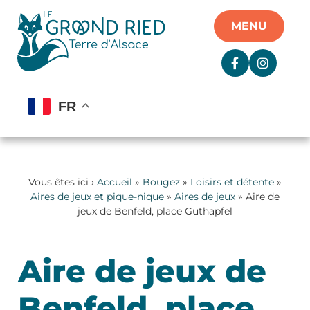
Panneau de gestion des cookies
MENU
FR
Vous êtes ici ›
Accueil
»
Bougez
»
Loisirs et détente
»
Aires de jeux et pique-nique
»
Aires de jeux
» Aire de
jeux de Benfeld, place Guthapfel
Aire de jeux de
Benfeld, place