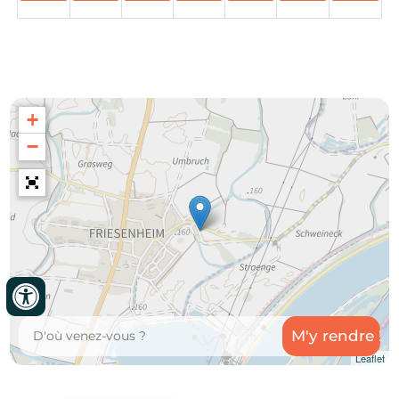
+
−
Leaflet