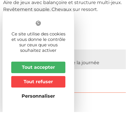
Aire de jeux avec balançoire et structure multi-jeux.
Revêtement souple. Chevaux sur ressort.
Prochaines dates
Ce site utilise des cookies
et vous donne le contrôle
sur ceux que vous
souhaitez activer
Du 01/01/2026 au 31/12/2026
Du Lundi au Dimanche Toute la journée
Tout accepter
Tout refuser
Personnaliser
Accueil & accès
Horaires d'accueil