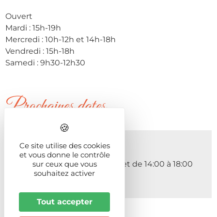
Ouvert
Mardi : 15h-19h
Mercredi : 10h-12h et 14h-18h
Vendredi : 15h-18h
Samedi : 9h30-12h30
Prochaines dates
Du 01/01/2025 au 31/12/2026
Ce site utilise des cookies
Le Samedi de 09:30 à 12:30
et vous donne le contrôle
Le Mercredi de 10:00 à 12:00 et de 14:00 à 18:00
sur ceux que vous
souhaitez activer
Le Vendredi de 15:00 à 18:00
Le Mardi de 15:00 à 19:00
Tout accepter