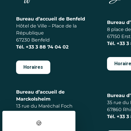
Bureau d’accueil de Benfeld
Bureau d’
Hôtel de Ville – Place de la
8 place de 
République
67150 Erst
67230 Benfeld
Tél.
+33 3
Tél.
+33 3 88 74 04 02
Horair
Horaires
Bureau d’accueil de
Bureau d’
Marckolsheim
35 rue du
13 rue du Maréchal Foch
67860 Rh
67390 Marckolsheim
Tél.
+33 3
Tél.
+33 3 88 92 56 98