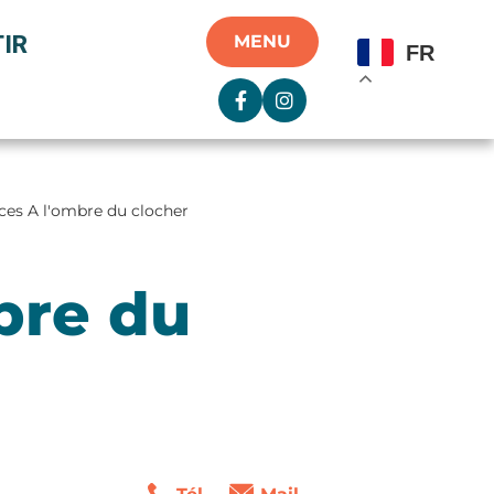
IR
MENU
FR
ces A l'ombre du clocher
bre du