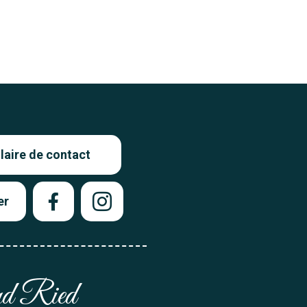
aire de contact
er
and Ried