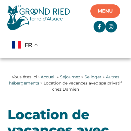
Panneau de gestion des cookies
MENU
FR
Vous êtes ici ›
Accueil
»
Séjournez
»
Se loger
»
Autres
hébergements
» Location de vacances avec spa privatif
chez Damien
Location de
vacances avec