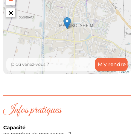
−
Leaflet
Infos pratiques
Capacité
en nombre de personnes
2