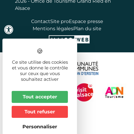
2026 - Office de Tourisme Grand Ried en
Alsace
Contact
Site pro
Espace presse
Mentions légales
Plan du site
Ce site utilise des cookies
et vous donne le contrôle
sur ceux que vous
souhaitez activer
Tout accepter
Tout refuser
Personnaliser