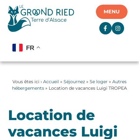
Panneau de gestion des cookies
MENU
FR
Vous êtes ici ›
Accueil
»
Séjournez
»
Se loger
»
Autres
hébergements
» Location de vacances Luigi TROPEA
Location de
vacances Luigi