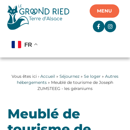
Panneau de gestion des cookies
MENU
FR
Vous êtes ici ›
Accueil
»
Séjournez
»
Se loger
»
Autres
hébergements
» Meublé de tourisme de Joseph
ZUMSTEEG - les géraniums
Meublé de
tourisme de