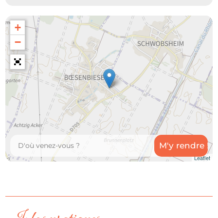
+
−
Leaflet