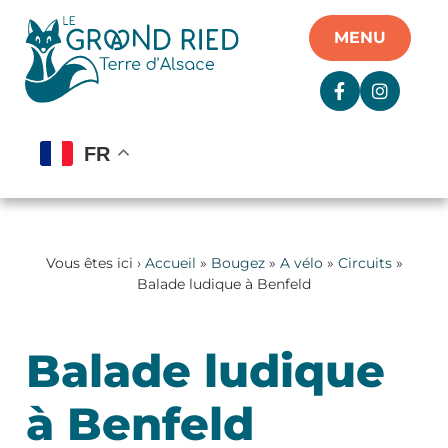
Panneau de gestion des cookies
MENU
FR
Vous êtes ici ›
Accueil
»
Bougez
»
A vélo
»
Circuits
»
Balade ludique à Benfeld
Balade ludique
à Benfeld