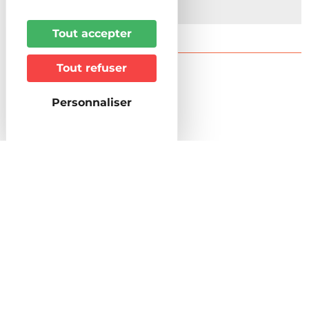
08:00 à 20:00
Tout accepter
Tout refuser
Présentation
Personnaliser
Durée
2h30
Longueur circuit / itinéraire (en km)
17
Niveau de difficulté
Tout public
Lieu de la manifestation/de départ
Office de Tourisme Grand Ried