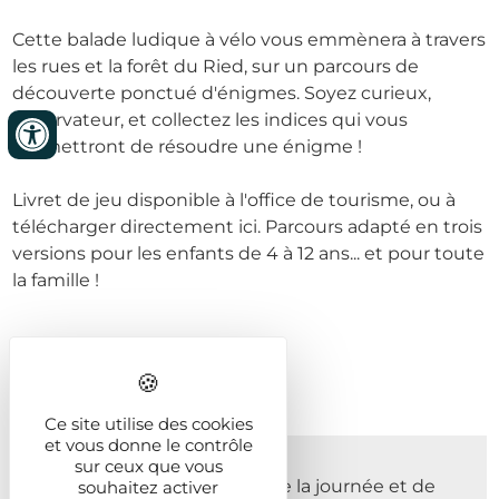
Cette balade ludique à vélo vous emmènera à travers
les rues et la forêt du Ried, sur un parcours de
découverte ponctué d'énigmes. Soyez curieux,
observateur, et collectez les indices qui vous
permettront de résoudre une énigme !
Livret de jeu disponible à l'office de tourisme, ou à
télécharger directement ici. Parcours adapté en trois
versions pour les enfants de 4 à 12 ans... et pour toute
la famille !
Prochaines dates
Ce site utilise des cookies
et vous donne le contrôle
Du 01/01/2026 au 31/12/2026
sur ceux que vous
Du Lundi au Dimanche Toute la journée et de
souhaitez activer