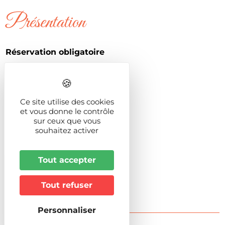
Présentation
Réservation obligatoire
Effectif groupe
Maxi
12
Effectif groupe
Ce site utilise des cookies
Mini
2
et vous donne le contrôle
Animaux acceptés
sur ceux que vous
souhaitez activer
Non
Durée
1h30
Tout accepter
Tout refuser
Personnaliser