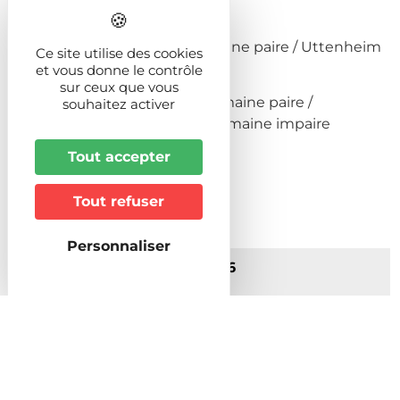
du 7 juillet au 25 septembre :
Diebolsheim le mardi en semaine paire / Uttenheim
Ce site utilise des cookies
le mardi en semaine impaire
et vous donne le contrôle
sur ceux que vous
Hindisheim le mercredi en semaine paire /
souhaitez activer
Friesenheim le mercredi en semaine impaire
Tout accepter
Prochaines dates
Tout refuser
Personnaliser
Du 31/03/2026 au 30/09/2026
Du Mardi au Jeudi de 17:00 à