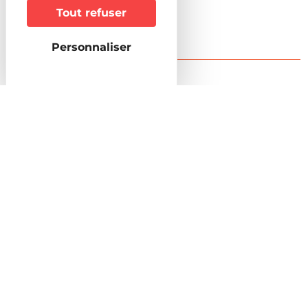
Non
Tout refuser
Personnaliser
Infos pratiques
Restauration sur place
Cafétéria
Accueil & accès
Horaires d'accueil