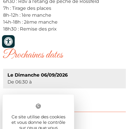
6h30 : Rdv à l'étang de pêche de Rossfeld
7h : Tirage des places
8h-12h : 1ère manche
14h-18h : 2ème manche
18h30 : Remise des prix
Prochaines dates
Le Dimanche 06/09/2026
De 06:30 à
Ce site utilise des cookies
Infos pratiques
et vous donne le contrôle
sur ceux que vous