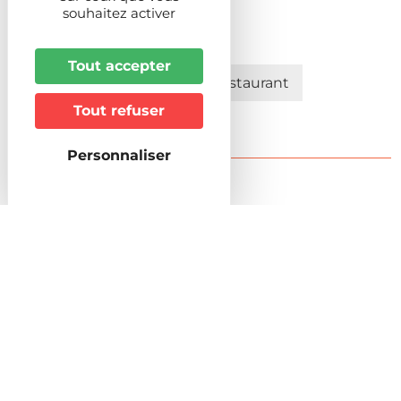
souhaitez activer
Restauration sur place
Tout accepter
Débit de boissons/Bar
Restaurant
Tout refuser
Personnaliser
Accueil & accès
Horaires d'accueil
6h30
Distance (km) à la gare la plus proche
4,5