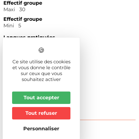
Effectif groupe
Maxi
30
Effectif groupe
Mini
5
Langues pratiquées
Français
Ce site utilise des cookies
Animaux acceptés
et vous donne le contrôle
Non
sur ceux que vous
Durée
souhaitez activer
3h
Tout accepter
Tout refuser
Personnaliser
Accueil & accès