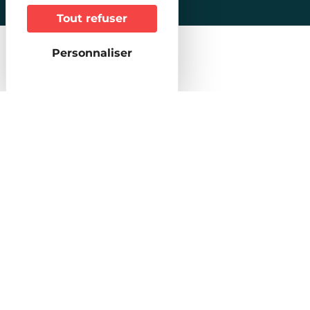
Tout refuser
Horaires
Personnaliser
Bureau d’accueil d’Erstein
8 place de l’Hôtel de Ville
67150 Erstein
Tél.
+33 3 88 98 14 33
Horaires
Bureau d’accueil de Marckolsheim
13 rue du Maréchal Foch
67390 Marckolsheim
Tél.
+33 3 88 92 56 98