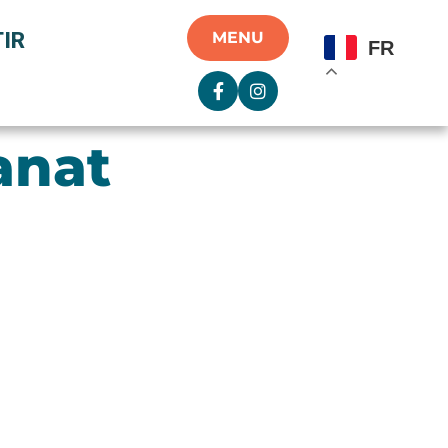
IR
MENU
FR
anat