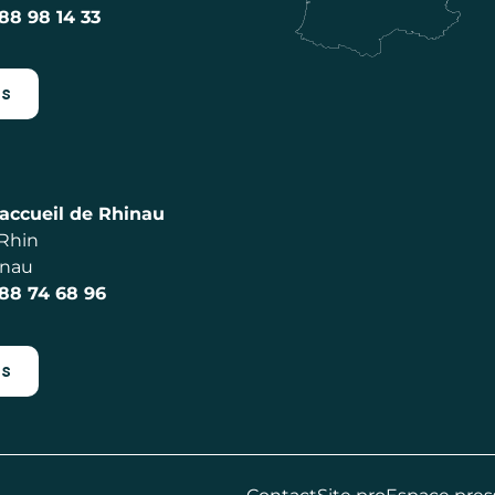
 88 98 14 33
es
accueil de Rhinau
 Rhin
inau
 88 74 68 96
es