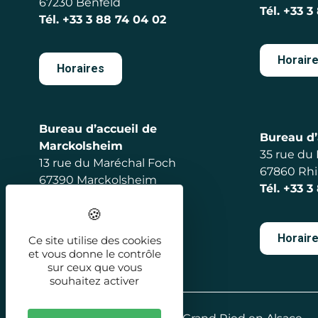
67230 Benfeld
Tél.
+33 3
Tél.
+33 3 88 74 04 02
Horair
Horaires
Bureau d’accueil de
Bureau d’
Marckolsheim
35 rue du
13 rue du Maréchal Foch
67860 Rh
67390 Marckolsheim
Tél.
+33 3
Tél.
+33 3 88 92 56 98
Horair
Ce site utilise des cookies
Horaires
et vous donne le contrôle
sur ceux que vous
souhaitez activer