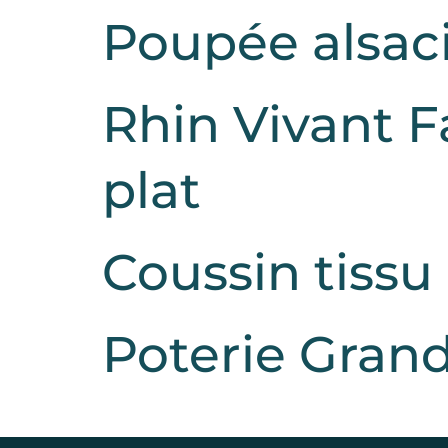
Poupée alsac
Rhin Vivant F
plat
Coussin tissu
Poterie Gran