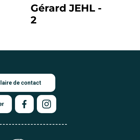
Gérard JEHL -
2
aire de contact
er