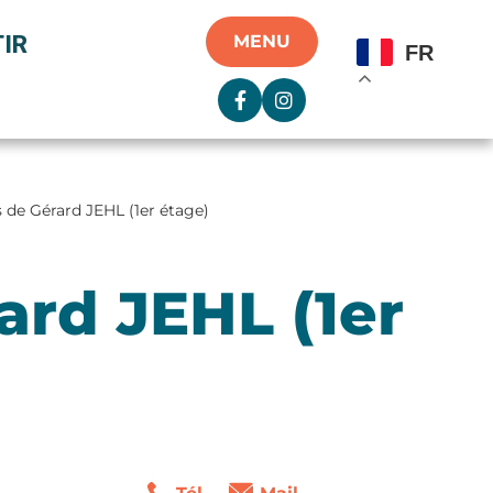
IR
MENU
FR
 de Gérard JEHL (1er étage)
ard JEHL (1er