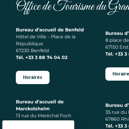
Office de Tourisme du Gr
Bureau d’accueil de Benfeld
Bureau d’
Hôtel de Ville – Place de la
8 place de 
République
67150 Erst
67230 Benfeld
Tél.
+33 3
Tél.
+33 3 88 74 04 02
Horair
Horaires
Bureau d’accueil de
Bureau d’
Marckolsheim
35 rue du
13 rue du Maréchal Foch
67860 Rh
67390 Marckolsheim
Tél.
+33 3